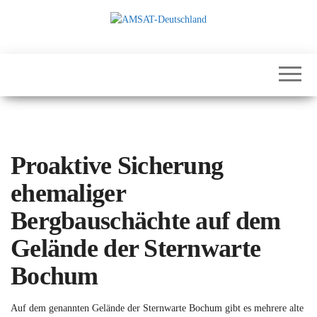
Zum
Inhalt
springen
International
AMSAT-
Satellites for
Deutschland
Communication,
Science and
Education
Proaktive Sicherung
ehemaliger
Bergbauschächte auf dem
Gelände der Sternwarte
Bochum
Auf dem genannten Gelände der Sternwarte Bochum gibt es mehrere alte