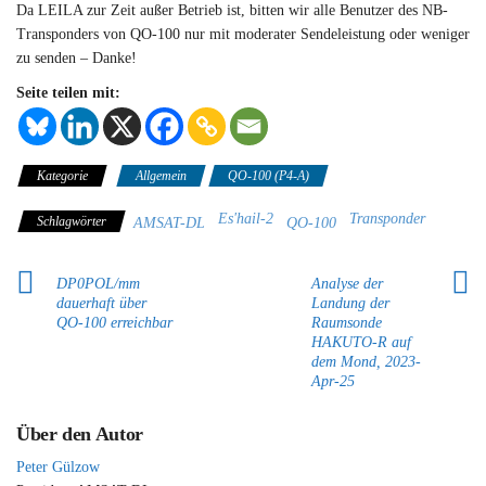
Da LEILA zur Zeit außer Betrieb ist, bitten wir alle Benutzer des NB-
Transponders von QO-100 nur mit moderater Sendeleistung oder weniger
zu senden – Danke!
Seite teilen mit:
Kategorie
Allgemein
QO-100 (P4-A)
Es'hail-2
Transponder
Schlagwörter
AMSAT-DL
QO-100
DP0POL/mm
Analyse der
dauerhaft über
Landung der
QO-100 erreichbar
Raumsonde
HAKUTO-R auf
dem Mond, 2023-
Apr-25
Über den Autor
Peter Gülzow