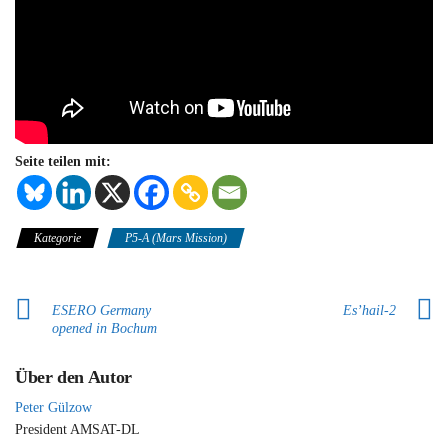
Seite teilen mit:
Kategorie
P5-A (Mars Mission)
ESERO Germany
Es’hail-2
opened in Bochum
Über den Autor
Peter Gülzow
President AMSAT-DL