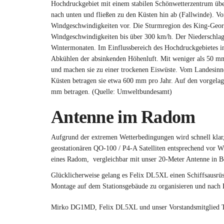
Hochdruckgebiet mit einem stabilen Schönwetterzentrum über
nach unten und fließen zu den Küsten hin ab (Fallwinde). Vo
Windgeschwindigkeiten vor. Die Sturmregion des King-Georg
Windgeschwindigkeiten bis über 300 km/h. Der Niederschlag 
Wintermonaten. Im Einflussbereich des Hochdruckgebietes im 
Abkühlen der absinkenden Höhenluft. Mit weniger als 50 mm p
und machen sie zu einer trockenen Eiswüste. Vom Landesinn
Küsten betragen sie etwa 600 mm pro Jahr. Auf den vorgelage
mm betragen. (Quelle: Umweltbundesamt)
Antenne im Radom
Aufgrund der extremen Wetterbedingungen wird schnell klar
geostationären QO-100 / P4-A Satelliten entsprechend vor W
eines Radom, vergleichbar mit unser 20-Meter Antenne in 
Glücklicherweise gelang es Felix DL5XL einen Schiffsausrüs
Montage auf dem Stationsgebäude zu organisieren und nac
Mirko DG1MD, Felix DL5XL und unser Vorstandsmitglied T