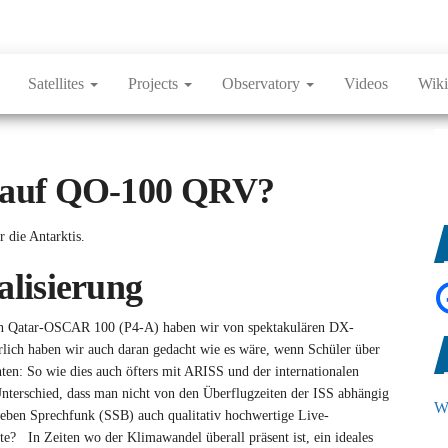
Satellites
Projects
Observatory
Videos
Wiki
s auf QO-100 QRV?
die Antarktis.
alisierung
on Qatar-OSCAR 100 (P4-A) haben wir von spektakulären DX-
rlich haben wir auch daran gedacht wie es wäre, wenn Schüler über
ten: So wie dies auch öfters mit ARISS und der internationalen
nterschied, dass man nicht von den Überflugzeiten der ISS abhängig
We
 neben Sprechfunk (SSB) auch qualitativ hochwertige Live-
 In Zeiten wo der Klimawandel überall präsent ist, ein ideales