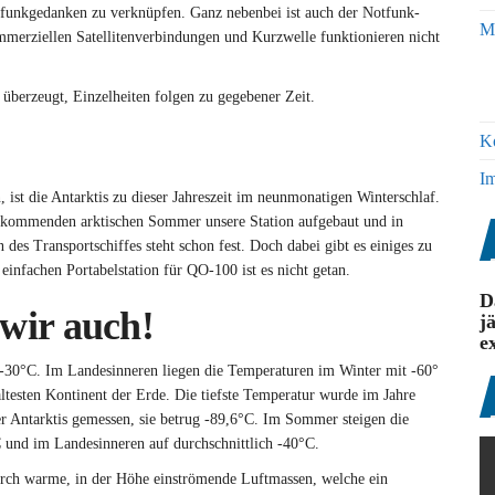
funkgedanken zu verknüpfen. Ganz nebenbei ist auch der Notfunk-
Mi
mmerziellen Satellitenverbindungen und Kurzwelle funktionieren nicht
 überzeugt, Einzelheiten folgen zu gegebener Zeit.
K
I
 ist die Antarktis zu dieser Jahreszeit im neunmonatigen Winterschlaf.
m kommenden arktischen Sommer unsere Station aufgebaut und in
s Transportschiffes steht schon fest. Doch dabei gibt es einiges zu
 einfachen Portabelstation für QO-100 ist es nicht getan.
D
 wir auch!
j
e
s -30°C. Im Landesinneren liegen die Temperaturen im Winter mit -60°
ltesten Kontinent der Erde. Die tiefste Temperatur wurde im Jahre
er Antarktis gemessen, sie betrug -89,6°C. Im Sommer steigen die
C und im Landesinneren auf durchschnittlich -40°C.
durch warme, in der Höhe einströmende Luftmassen, welche ein