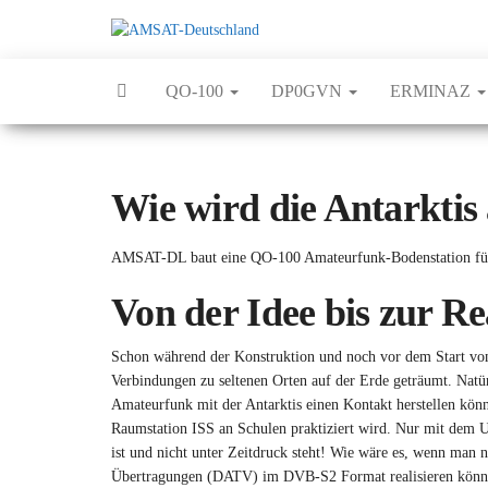
Zum
Inhalt
AMSAT-
International
springen
Satellites for
Deutschland
Communication,
QO-100
DP0GVN
ERMINAZ
Science and
Education
Wie wird die Antarkti
AMSAT-DL baut eine QO-100 Amateurfunk-Bodenstation für 
Von der Idee bis zur Re
Schon während der Konstruktion und noch vor dem Start v
Verbindungen zu seltenen Orten auf der Erde geträumt. Natü
Amateurfunk mit der Antarktis einen Kontakt herstellen könn
Raumstation ISS an Schulen praktiziert wird. Nur mit dem U
ist und nicht unter Zeitdruck steht! Wie wäre es, wenn man
Übertragungen (DATV) im DVB-S2 Format realisieren könnte?