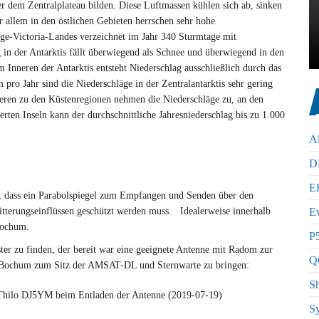
 dem Zentralplateau bilden. Diese Luftmassen kühlen sich ab, sinken
r allem in den östlichen Gebieten herrschen sehr hohe
e-Victoria-Landes verzeichnet im Jahr 340 Sturmtage mit
in der Antarktis fällt überwiegend als Schnee und überwiegend in den
Inneren der Antarktis entsteht Niederschlag ausschließlich durch das
ro Jahr sind die Niederschläge in der Zentralantarktis sehr gering
eren zu den Küstenregionen nehmen die Niederschläge zu, an den
rten Inseln kann der durchschnittliche Jahresniederschlag bis zu 1.000
A
D
E
, dass ein Parabolspiegel zum Empfangen und Senden über den
itterungseinflüssen geschützt werden muss. Idealerweise innerhalb
E
Bochum.
P5
ter zu finden, der bereit war eine geeignete Antenne mit Radom zur
Q
h Bochum zum Sitz der AMSAT-DL und Sternwarte zu bringen:
S
hilo DJ5YM beim Entladen der Antenne (2019-07-19)
S