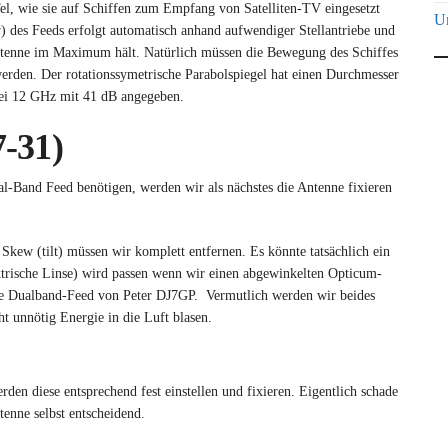
el, wie sie auf Schiffen zum Empfang von Satelliten-TV eingesetzt
Un
des Feeds erfolgt automatisch anhand aufwendiger Stellantriebe und
ntenne im Maximum hält. Natürlich müssen die Bewegung des Schiffes
rden. Der rotationssymetrische Parabolspiegel hat einen Durchmesser
ei 12 GHz mit 41 dB angegeben.
-31)
ual-Band Feed benötigen, werden wir als nächstes die Antenne fixieren
ew (tilt) müssen wir komplett entfernen. Es könnte tatsächlich ein
ktrische Linse) wird passen wenn wir einen abgewinkelten Opticum-
ue Dualband-Feed von Peter DJ7GP. Vermutlich werden wir beides
t unnötig Energie in die Luft blasen.
n diese entsprechend fest einstellen und fixieren. Eigentlich schade
enne selbst entscheidend.