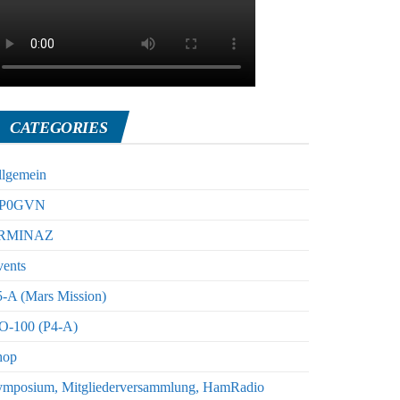
CATEGORIES
llgemein
P0GVN
RMINAZ
vents
-A (Mars Mission)
O-100 (P4-A)
hop
ymposium, Mitgliederversammlung, HamRadio