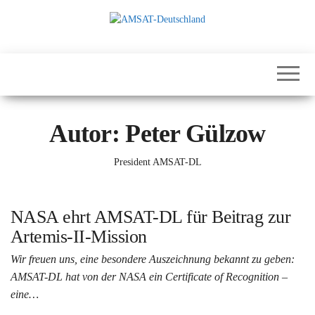
Zum
Inhalt
springen
International
AMSAT-
Satellites for
Deutschland
Communication,
Science and
Education
Autor:
Peter Gülzow
President AMSAT-DL
NASA ehrt AMSAT-DL für Beitrag zur
Artemis-II-Mission
Wir freuen uns, eine besondere Auszeichnung bekannt zu geben:
AMSAT-DL hat von der NASA ein Certificate of Recognition –
eine…