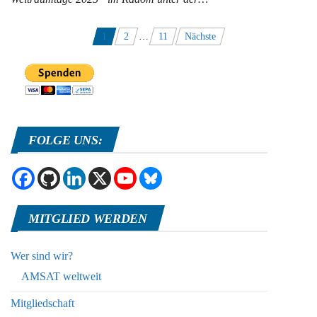
Seitennummerierung
1
2
…
11
Nächste
der
Beiträge
FOLGE UNS:
MITGLIED WERDEN
Wer sind wir?
AMSAT weltweit
Mitgliedschaft