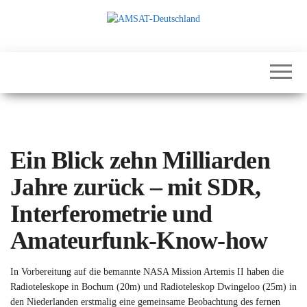
Zum
Inhalt
springen
International
AMSAT-
Satellites for
Deutschland
Communication,
Science and
Education
Ein Blick zehn Milliarden
Jahre zurück – mit SDR,
Interferometrie und
Amateurfunk‑Know‑how
In Vorbereitung auf die bemannte NASA Mission Artemis II haben die
Radioteleskope in Bochum (20m) und Radioteleskop Dwingeloo (25m) in
den Niederlanden erstmalig eine gemeinsame Beobachtung des fernen