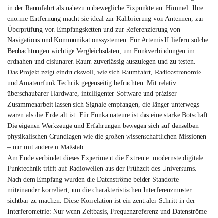
in der Raumfahrt als nahezu unbewegliche Fixpunkte am Himmel. Ihre
enorme Entfernung macht sie ideal zur Kalibrierung von Antennen, zur
Überprüfung von Empfangsketten und zur Referenzierung von
Navigations und Kommunikationssystemen. Für Artemis II liefern solche
Beobachtungen wichtige Vergleichsdaten, um Funkverbindungen im
erdnahen und cislunaren Raum zuverlässig auszulegen und zu testen.
Das Projekt zeigt eindrucksvoll, wie sich Raumfahrt, Radioastronomie
und Amateurfunk Technik gegenseitig befruchten. Mit relativ
überschaubarer Hardware, intelligenter Software und präziser
Zusammenarbeit lassen sich Signale empfangen, die länger unterwegs
waren als die Erde alt ist. Für Funkamateure ist das eine starke Botschaft:
Die eigenen Werkzeuge und Erfahrungen bewegen sich auf denselben
physikalischen Grundlagen wie die großen wissenschaftlichen Missionen
– nur mit anderem Maßstab.
Am Ende verbindet dieses Experiment die Extreme: modernste digitale
Funktechnik trifft auf Radiowellen aus der Frühzeit des Universums.
Nach dem Empfang wurden die Datenströme beider Standorte
miteinander korreliert, um die charakteristischen Interferenzmuster
sichtbar zu machen. Diese Korrelation ist ein zentraler Schritt in der
Interferometrie: Nur wenn Zeitbasis, Frequenzreferenz und Datenströme