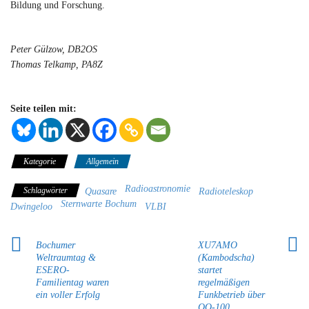
Bildung und Forschung.
Peter Gülzow, DB2OS
Thomas Telkamp, PA8Z
Seite teilen mit:
Kategorie
Allgemein
Radioastronomie
Schlagwörter
Quasare
Radioteleskop
Sternwarte Bochum
Dwingeloo
VLBI
Bochumer
XU7AMO
Weltraumtag &
(Kambodscha)
ESERO-
startet
Familientag waren
regelmäßigen
ein voller Erfolg
Funkbetrieb über
QO‑100