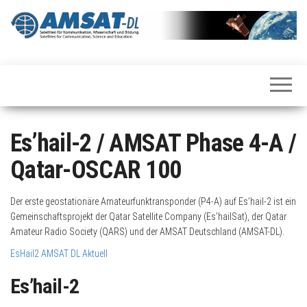
Zum
Inhalt
springen
International
AMSAT-
Satellites for
Deutschland
Communication,
Science and
Education
Es’hail-2 / AMSAT Phase 4-A /
Qatar-OSCAR 100
Der erste geostationäre Amateurfunktransponder (P4-A) auf Es’hail-2 ist ein
Gemeinschaftsprojekt der Qatar Satellite Company (Es’hailSat), der Qatar
Amateur Radio Society (QARS) und der AMSAT Deutschland (AMSAT-DL).
EsHail2 AMSAT DL Aktuell
Es’hail-2