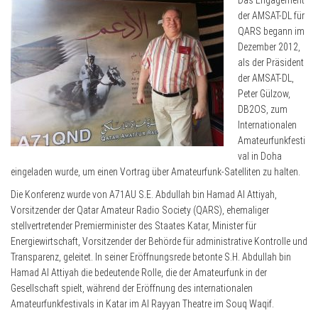
Das Engagement
der AMSAT-DL für
QARS begann im
Dezember 2012,
als der Präsident
der AMSAT-DL,
Peter Gülzow,
DB2OS, zum
Internationalen
Amateurfunkfesti
val in Doha
eingeladen wurde, um einen Vortrag über Amateurfunk-Satelliten zu halten.
Die Konferenz wurde von A71AU S.E. Abdullah bin Hamad Al Attiyah,
Vorsitzender der Qatar Amateur Radio Society (QARS), ehemaliger
stellvertretender Premierminister des Staates Katar, Minister für
Energiewirtschaft, Vorsitzender der Behörde für administrative Kontrolle und
Transparenz, geleitet. In seiner Eröffnungsrede betonte S.H. Abdullah bin
Hamad Al Attiyah die bedeutende Rolle, die der Amateurfunk in der
Gesellschaft spielt, während der Eröffnung des internationalen
Amateurfunkfestivals in Katar im Al Rayyan Theatre im Souq Waqif.