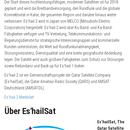
Der Start dieses hochleistungsfähigen, modernen Satelliten ist für 2018
geplant und wird die Breitbandversorgung, den Rundfunk und die globale
Konnektivität in Katar, der gesamten Region und darüber hinaus weiter
verbessern. Es’hail-2 wird in Japan von MELCO (Mitsubishi Electric
Corporation) hergestellt. Es’hail-2 wird über Ku-Band- und Ka-Band-
Fähigkeiten verfügen und TV-Verteilung, Telekommunikations- und
Regierungsdienste für strategische Interessengruppen und kommerzielle
Kunden unterstützen, die Wert auf Rundfunkunabhängigkeit,
Störungsresistenz, Dienstqualität und eine breite geografische Abdeckung
legen. Der Satellit wird auch größere Fähigkeiten zum Schutz vor Störungen
sowie Redundanz und Back-up für Es’hail-1 bieten.
Es’hail-2 ist ein Gemeinschaftsprojekt der Qatar Satellite Company
(Es’hailSat), der Qatar Amateur Radio Society (QARS) und AMSAT
Deutschland (AMSAT-DL).
Es'hail-2 Merkblatt
Über Es’hailSat
Es’hailSat, The
Qatar Satellite