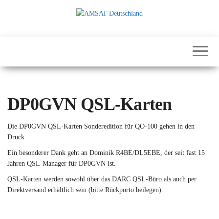
Zum
Inhalt
springen
International
AMSAT-
Satellites for
Deutschland
Communication,
Science and
Education
DP0GVN QSL-Karten
Die DP0GVN QSL-Karten Sonderedition für QO-100 gehen in den
Druck.
Ein besonderer Dank geht an Dominik R4BE/DL5EBE, der seit fast 15
Jahren QSL-Manager für DP0GVN ist.
QSL-Karten werden sowohl über das DARC QSL-Büro als auch per
Direktversand erhältlich sein (bitte Rückporto beilegen).