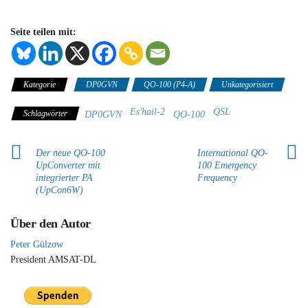
Seite teilen mit:
Kategorie
DP0GVN
QO-100 (P4-A)
Unkategorisiert
Es'hail-2
QSL
Schlagwörter
DP0GVN
QO-100
Der neue QO-100
International QO-
UpConverter mit
100 Emergency
integrierter PA
Frequency
(UpCon6W)
Über den Autor
Peter Gülzow
President AMSAT-DL