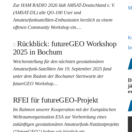
Zur HAM RADIO 2026 lädt AMSAT-Deutschland e. V.
Mi
(AMSAT-DL) alle QO-100 User und
Amateurfunksatelliten-Enthusiasten herzlich zu einem
offenen Community Workshop ein.…
K
Rückblick: futureGEO Workshop
I
2025 in Bochum
Weichenstellung für den nächsten geostationären
Amateurfunk-Satelliten Am 19. September 2025 fand
unter dem Radom der Bochumer Sternwarte der
D
futureGEO Workshop…
j
e
RFEI für futureGEO-Projekt
Im Rahmen unserer Kooperation mit der Europäischen
Weltraumorganisation ESA zur Vorbereitung eines
zukünftigen geostationären Amateurfunk-Nutzlastprojekts
(“futureGEO”) haben wir kürzlich ein…