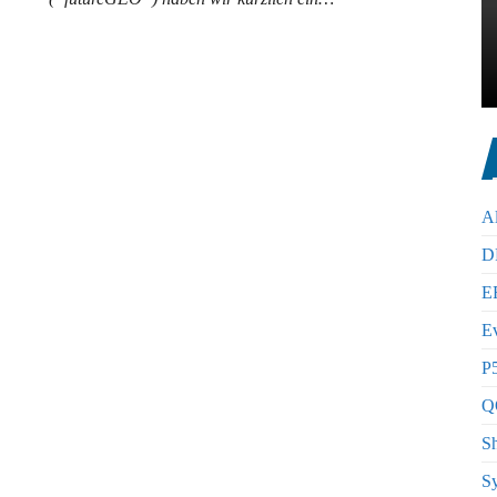
A
D
E
E
P5
Q
S
S