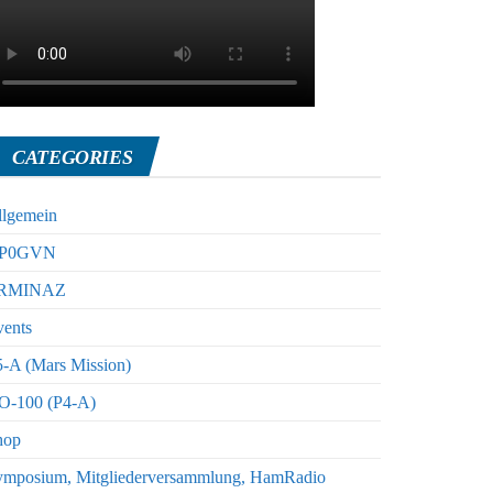
CATEGORIES
llgemein
P0GVN
RMINAZ
vents
-A (Mars Mission)
O-100 (P4-A)
hop
ymposium, Mitgliederversammlung, HamRadio