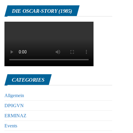
DIE OSCAR-STORY (1985)
CATEGORIES
Allgemein
DP0GVN
ERMINAZ
Events