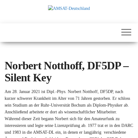
Zum
Inhalt
springen
International
AMSAT-
Satellites for
Deutschland
Communication,
Science and
Education
Norbert Notthoff, DF5DP –
Silent Key
Am 28. Januar 2021 ist Dipl.-Phys. Norbert Notthoff, DF5DP, nach
kurzer schwerer Krankheit im Alter von 71 Jahren gestorben. Er schloss
sein Studium an der Ruhr-Universität Bochum als Diplom-Physiker ab.
Anschließend arbeitete er dort als wissenschaftlicher Mitarbeiter.
Während dieser Zeit begann Norbert sich für den Amateurfunk zu
interessieren und legte seine Lizenzprüfung ab. 1977 trat er in den DARC
und 1983 in die AMSAT-DL ein, in denen er langjährig verschiedene