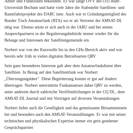
Ämter und Funktionen bekleidete. Er war lange OVV des O35 Ruhr-
Universität Bochum und hatte viele Jahre die Stabsstelle Satelliten- und
Raumfahrtprojekte des DARC inne. Auch war er Gründungsmitglied des
Runder Tisch Amateurfunk (RTA) wo er als Vertreter der AMSAT-DL
tätig war. Ebenso setzte er sich auch in der IARU und bei seinen
Ansprechpartnern in der Regulierungsbehörde immer wieder für die
Belange und Interessen der Satellitengemeinde ein.
Norbert war von der Kurzwelle bis in den GHz-Bereich aktiv und war
bereits sehr früh in vielen digitalen Betriebsarten QRV.
Sein ganz besonderes Interesse galt aber dem Amateurfunkdienst über
Satelliten. In Bezug auf den Satellitenfunk war Norbert
„Überzeugungstäter“. Diese Begeisterung konnte er gut auf Andere
übertragen. Norbert unterstützte Funkamateure dabei QRV zu werden,
unter anderem durch zahlreiche Veröffentlichungen in der CQ DL, dem
AMSAT-DL Journal und mit Vorträgen auf diversen Veranstaltungen.
Norbert liebte auch die Geselligkeit und das gemeinsame Beisammensein
bei und besonders nach den AMSAT-Veranstalltungen. Er war mit seiner
technischen und physikalischen Expertise immer ein gern gesehener
Gesprächspartner.