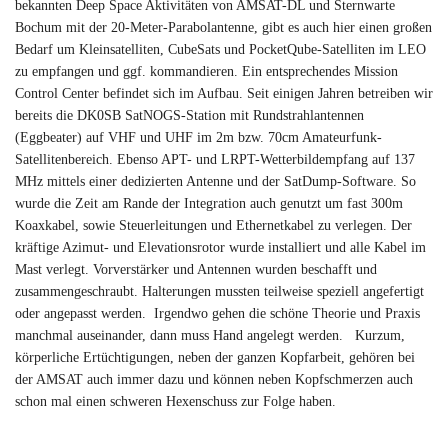
bekannten Deep Space Aktivitäten von AMSAT-DL und Sternwarte
Bochum mit der 20-Meter-Parabolantenne, gibt es auch hier einen großen
Bedarf um Kleinsatelliten, CubeSats und PocketQube-Satelliten im LEO
zu empfangen und ggf. kommandieren. Ein entsprechendes Mission
Control Center befindet sich im Aufbau. Seit einigen Jahren betreiben wir
bereits die DK0SB SatNOGS-Station mit Rundstrahlantennen
(Eggbeater) auf VHF und UHF im 2m bzw. 70cm Amateurfunk-
Satellitenbereich. Ebenso APT- und LRPT-Wetterbildempfang auf 137
MHz mittels einer dedizierten Antenne und der SatDump-Software. So
wurde die Zeit am Rande der Integration auch genutzt um fast 300m
Koaxkabel, sowie Steuerleitungen und Ethernetkabel zu verlegen. Der
kräftige Azimut- und Elevationsrotor wurde installiert und alle Kabel im
Mast verlegt. Vorverstärker und Antennen wurden beschafft und
zusammengeschraubt. Halterungen mussten teilweise speziell angefertigt
oder angepasst werden. Irgendwo gehen die schöne Theorie und Praxis
manchmal auseinander, dann muss Hand angelegt werden. Kurzum,
körperliche Ertüchtigungen, neben der ganzen Kopfarbeit, gehören bei
der AMSAT auch immer dazu und können neben Kopfschmerzen auch
schon mal einen schweren Hexenschuss zur Folge haben.