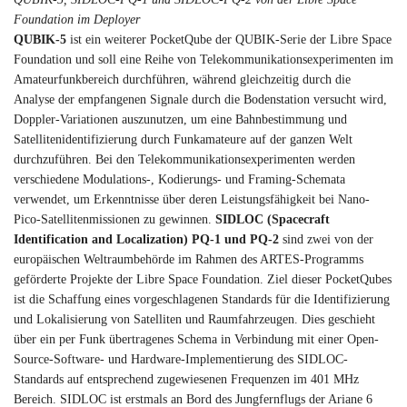
Foundation im Deployer
QUBIK-5
ist ein weiterer PocketQube der QUBIK-Serie der Libre Space
Foundation und soll eine Reihe von Telekommunikationsexperimenten im
Amateurfunkbereich durchführen, während gleichzeitig durch die
Analyse der empfangenen Signale durch die Bodenstation versucht wird,
Doppler-Variationen auszunutzen, um eine Bahnbestimmung und
Satellitenidentifizierung durch Funkamateure auf der ganzen Welt
durchzuführen. Bei den Telekommunikationsexperimenten werden
verschiedene Modulations-, Kodierungs- und Framing-Schemata
verwendet, um Erkenntnisse über deren Leistungsfähigkeit bei Nano-
Pico-Satellitenmissionen zu gewinnen.
SIDLOC (Spacecraft
Identification and Localization) PQ-1 und PQ-2
sind zwei von der
europäischen Weltraumbehörde im Rahmen des ARTES-Programms
geförderte Projekte der Libre Space Foundation. Ziel dieser PocketQubes
ist die Schaffung eines vorgeschlagenen Standards für die Identifizierung
und Lokalisierung von Satelliten und Raumfahrzeugen. Dies geschieht
über ein per Funk übertragenes Schema in Verbindung mit einer Open-
Source-Software- und Hardware-Implementierung des SIDLOC-
Standards auf entsprechend zugewiesenen Frequenzen im 401 MHz
Bereich. SIDLOC ist erstmals an Bord des Jungfernflugs der Ariane 6