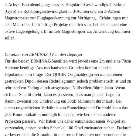
3-Achsen Beschleunigungsmessers, Angularer Geschwindigkeitsvektor
(Gyro) als Rotationsgeschwindigkeit in 3-Achsen und ein 3-Achsen
Magnetometer zur Fluglageerkennung zur Verfügung. Erfahrungen mit
der IMU sollen für künftige Projekte dienlich sein, bei denen auch eine
aktive Lageregelung z.B. mittels Magnetorquer zur Anwendung kommen
sollen.
Einsetzen von ERMINAZ-1V in den Deployer
Für die beiden ERMINAZ-Satelliten wird jeweils eine 2m und eine 70cm
Antenne benötigt. Aus mechanischen Gründen kommt nur eine
Dipolantenne in Frage. Der QUBIK-Originaldesign verwendet einen
gestreckten Dipol, dessen Richtdiagramm jedoch problematisch ist und zu
sehr starkem Fading durch ausgeprägte Nullstellen führen kann. Wenn
sich der Satellit dreht, kann es passieren, dass man je nach Lage im
Raum, zweimal pro Umdrehung ein 30dB Minimum durchläuft. Bei
einem ungeschickten Verhältnis von Framelänge und Drehzahl kann das
jede Kommunikation unmöglich machen, wie bereits bei anderen
Projekten passiert. Wir haben uns daher entschieden einen V-Dipol zu
verwenden, dessen beiden Schenkel 100 Grad zueinander stehen. Dadurch
verbessert sich die Situation in mehreren Hinsichten und besonders die