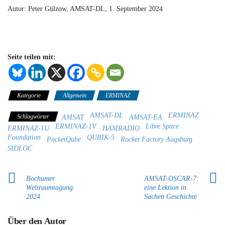
Autor: Peter Gülzow, AMSAT-DL, 1. September 2024
Seite teilen mit:
Kategorie
Allgemein
ERMINAZ
AMSAT-DL
ERMINAZ
Schlagwörter
AMSAT
AMSAT-EA
ERMINAZ-1V
Libre Space
ERMINAZ-1U
HAMRADIO
Foundation
QUBIK-5
PocketQube
Rocket Factory Augsburg
SIDLOC
Bochumer
AMSAT-OSCAR-7:
Weltraumtagung
eine Lektion in
2024
Sachen Geschichte
Über den Autor