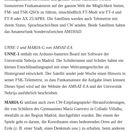
lizenzierten Funkamateuren auf der ganzen Welt die Möglichkeit bieten,
FM- und FSK-QSOs zu führen, einschließlich FT-Modi wie FT-4 und
FT-8 oder AX.25/APRS. Die Satelliten werden auch Telemetrie mit
ihrem Status, Sprachnachrichten und CW senden. Beide Satelliten haben
das Amateurfunk Sonderrufzeichen AM1HAD.
UNNE-1 und MARIA-G von AMSAT-EA
UNNE-1
enthält ein Arduino-basiertes Board mit Software der
Universität Nebrija in Madrid. Die Schülerinnen und Schüler haben ein
kleines Entschlüsselungsspiel mit einer Weltraumgeschichte als
Hintergrund entwickelt. Der Satellit sendet jede Woche einen Hinweis in
seiner FSK-Telemetrie, so dass Funkamateure die Aufgabe lösen können.
Dieses Spiel wird auf der Website der AMSAT-EA und der Universität
Nebrija ausführlich beschrieben.
MARIA-G
umfasst auch zwei CW-Empfangsspiele/-Herausforderungen,
die von Schülern des Gymnasiums María Guerrero in Collado Villalba,
ebenfalls in der Region Madrid, durchgeführt wurden. Bei einem der
Spiele geht es darum, die Koordinaten eines bedeutenden Ortes auf der
Erde (z. B. einer Stadt, eines Denkmals usw.) zu erhalten, beim anderen