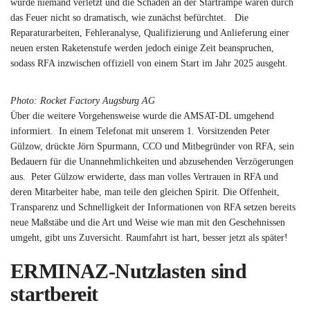
wurde niemand verletzt und die Schäden an der Startrampe waren durch
das Feuer nicht so dramatisch, wie zunächst befürchtet. Die
Reparaturarbeiten, Fehleranalyse, Qualifizierung und Anlieferung einer
neuen ersten Raketenstufe werden jedoch einige Zeit beanspruchen,
sodass RFA inzwischen offiziell von einem Start im Jahr 2025 ausgeht.
Photo: Rocket Factory Augsburg AG
Über die weitere Vorgehensweise wurde die AMSAT-DL umgehend
informiert. In einem Telefonat mit unserem 1. Vorsitzenden Peter
Gülzow, drückte Jörn Spurmann, CCO und Mitbegründer von RFA, sein
Bedauern für die Unannehmlichkeiten und abzusehenden Verzögerungen
aus. Peter Gülzow erwiderte, dass man volles Vertrauen in RFA und
deren Mitarbeiter habe, man teile den gleichen Spirit. Die Offenheit,
Transparenz und Schnelligkeit der Informationen von RFA setzen bereits
neue Maßstäbe und die Art und Weise wie man mit den Geschehnissen
umgeht, gibt uns Zuversicht. Raumfahrt ist hart, besser jetzt als später!
ERMINAZ-Nutzlasten sind
startbereit