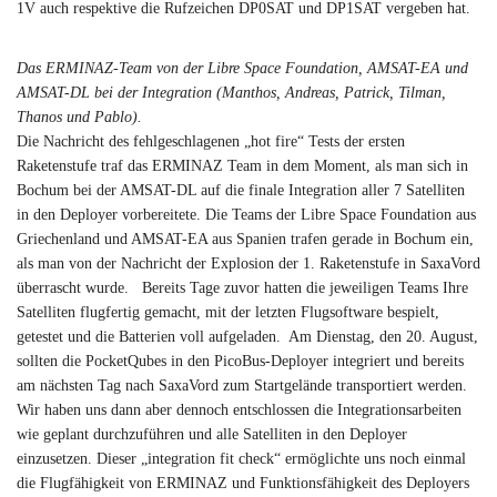
1V auch respektive die Rufzeichen DP0SAT und DP1SAT vergeben hat.
Das ERMINAZ-Team von der Libre Space Foundation, AMSAT-EA und
AMSAT-DL bei der Integration (Manthos, Andreas, Patrick, Tilman,
Thanos und Pablo).
Die Nachricht des fehlgeschlagenen „hot fire“ Tests der ersten
Raketenstufe traf das ERMINAZ Team in dem Moment, als man sich in
Bochum bei der AMSAT-DL auf die finale Integration aller 7 Satelliten
in den Deployer vorbereitete. Die Teams der Libre Space Foundation aus
Griechenland und AMSAT-EA aus Spanien trafen gerade in Bochum ein,
als man von der Nachricht der Explosion der 1. Raketenstufe in SaxaVord
überrascht wurde. Bereits Tage zuvor hatten die jeweiligen Teams Ihre
Satelliten flugfertig gemacht, mit der letzten Flugsoftware bespielt,
getestet und die Batterien voll aufgeladen. Am Dienstag, den 20. August,
sollten die PocketQubes in den PicoBus-Deployer integriert und bereits
am nächsten Tag nach SaxaVord zum Startgelände transportiert werden.
Wir haben uns dann aber dennoch entschlossen die Integrationsarbeiten
wie geplant durchzuführen und alle Satelliten in den Deployer
einzusetzen. Dieser „integration fit check“ ermöglichte uns noch einmal
die Flugfähigkeit von ERMINAZ und Funktionsfähigkeit des Deployers