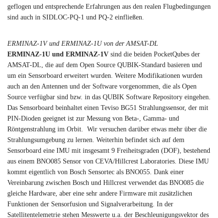
geflogen und entsprechende Erfahrungen aus den realen Flugbedingungen
sind auch in SIDLOC-PQ-1 und PQ-2 einfließen.
ERMINAZ-1V und ERMINAZ-1U von der AMSAT-DL
ERMINAZ-1U und ERMINAZ-1V
sind die beiden PocketQubes der
AMSAT-DL, die auf dem Open Source QUBIK-Standard basieren und
um ein Sensorboard erweitert wurden. Weitere Modifikationen wurden
auch an den Antennen und der Software vorgenommen, die als Open
Source verfügbar sind bzw. in das QUBIK Software Repository eingehen.
Das Sensorboard beinhaltet einen Teviso BG51 Strahlungssensor, der mit
PIN-Dioden geeignet ist zur Messung von Beta-, Gamma- und
Röntgenstrahlung im Orbit. Wir versuchen darüber etwas mehr über die
Strahlungsumgebung zu lernen. Weiterhin befindet sich auf dem
Sensorboard eine IMU mit insgesamt 9 Freiheitsgraden (DOF), bestehend
aus einem BNO085 Sensor von CEVA/Hillcrest Laboratories. Diese IMU
kommt eigentlich von Bosch Sensortec als BNO055. Dank einer
Vereinbarung zwischen Bosch und Hillcrest verwendet das BNO085 die
gleiche Hardware, aber eine sehr andere Firmware mit zusätzlichen
Funktionen der Sensorfusion und Signalverarbeitung. In der
Satellitentelemetrie stehen Messwerte u.a. der Beschleunigungsvektor des