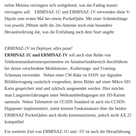
tiefen Minima verringern sich weitgehend, was das Fading massiv
verringern soll. ERMINAZ-1U und ERMINAZ-1V verwenden diese V-
Dipole zum ersten Mal bei einem PocketQube. Mit einer Schenkellänge
von jeweils 290mm stellt die 2m-Antenne noch eine besondere
Herausforderung dar, was die Entfaltung nach dem Start angeht.
ERMINAZ-1V im Deployer, alles passt!
ERMINAZ-1U und ERMINAZ-1V
soll auch eine Reihe von
Telekommunikationsexperimenten im Amateurfunkbereich durchführen
bei denen verschiedene Modulations-, Kodierungs- und Framing-
Schemata verwendet. Neben einer CW-Bake ist SSDV zur digitalen
Bildübertragung zusätzlich vorgesehen, deren Bilder auf einer Mikro-SD-
Karte gespeichert sind und zyklisch ausgesendet werden. Hier möchte
man Langzeiterfahrungen unter Weltraumbedingungen mit SD-Karten
sammeln. Neben Telemetrie im CCSDS Standard ist auch ein CCSDS-
Digipeater implementiert, somit können Funkamateure über die beiden
ERMINAZ PocketQubes auch direkt kommunizieren, jedoch nicht AX.25
kompatibel.
Ein weiteres Ziel von ERMINAZ-1U und -1V ist auch die Heranführung