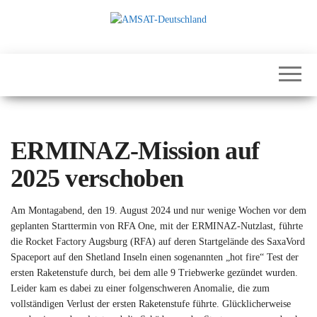
Zum
Inhalt
springen
International
AMSAT-
Satellites for
Deutschland
Communication,
Science and
Education
ERMINAZ-Mission auf
2025 verschoben
Am Montagabend, den 19. August 2024 und nur wenige Wochen vor dem
geplanten Starttermin von RFA One, mit der ERMINAZ-Nutzlast, führte
die Rocket Factory Augsburg (RFA) auf deren Startgelände des SaxaVord
Spaceport auf den Shetland Inseln einen sogenannten „hot fire“ Test der
ersten Raketenstufe durch, bei dem alle 9 Triebwerke gezündet wurden.
Leider kam es dabei zu einer folgenschweren Anomalie, die zum
vollständigen Verlust der ersten Raketenstufe führte. Glücklicherweise