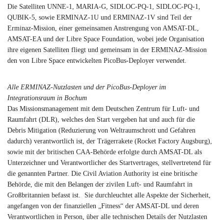
Die Satelliten UNNE-1, MARIA-G, SIDLOC-PQ-1, SIDLOC-PQ-1,
QUBIK-5, sowie ERMINAZ-1U und ERMINAZ-1V sind Teil der
Erminaz-Mission, einer gemeinsamen Anstrengung von AMSAT-DL,
AMSAT-EA und der Libre Space Foundation, wobei jede Organisation
ihre eigenen Satelliten fliegt und gemeinsam in der ERMINAZ-Mission
den von Libre Space entwickelten PicoBus-Deployer verwendet.
Alle ERMINAZ-Nutzlasten und der PicoBus-Deployer im
Integrationsraum in Bochum
Das Missionsmanagement mit dem Deutschen Zentrum für Luft- und
Raumfahrt (DLR), welches den Start vergeben hat und auch für die
Debris Mitigation (Reduzierung von Weltraumschrott und Gefahren
dadurch) verantwortlich ist, der Trägerrakete (Rocket Factory Augsburg),
sowie mit der britischen CAA-Behörde erfolgte durch AMSAT-DL als
Unterzeichner und Verantwortlicher des Startvertrages, stellvertretend für
die genannten Partner. Die Civil Aviation Authority ist eine britische
Behörde, die mit den Belangen der zivilen Luft- und Raumfahrt in
Großbritannien befasst ist. Sie durchleuchtet alle Aspekte der Sicherheit,
angefangen von der finanziellen „Fitness“ der AMSAT-DL und deren
Verantwortlichen in Person, über alle technischen Details der Nutzlasten