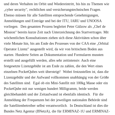
und deren Verhalten im Orbit und Wiedereintritt, bis hin zu Themen wie
„cyber security“, rechtlichen und versicherungstechnischen Fragen.
Ebenso müssen für alle Satelliten entsprechende Genehmigungen,
Anmeldungen und Einträge und bei der ITU, IARU und UNOOSA
vorliegen. Den gesamten Prozess begleitet Peter Gülzow als „Chef de
Mission“ bereits kurze Zeit nach Unterzeichnung des Startvertrages. Mit
wöchentlichen Konsultationen ziehen sich diese Aktivitäten schon über
viele Monate hin, bis am Ende des Prozesses von der CAA eine „Orbital
Operator Lizenz“ ausgestellt wird, da wir von britischem Boden aus
starten. Hunderte Seiten an Dokumentation und Formularen mussten
erstellt und ausgefüllt werden, alles sehr zeitintensiv. Auch eine
festgesetzte Lizenzgebühr ist am Ende zu zahlen, die den Wert eines
einzelnen PocketQubes weit übersteigt! Wobei festzustellen ist, dass die
Lizenzgebühr und der Aufwand vollkommen unabhängig von der Größe
des Satelliten sind. Egal ob ein Mini-Satellit mit 100kg Masse oder ein
PocketQube mit nur wenigen hundert Milligramm, beide werden
gleichbehandelt und der Zeitaufwand ist ebenfalls identisch. Für die
Anmeldung der Frequenzen bei der jeweiligen nationalen Behörde sind
die Satellitenbetreiber selbst verantwortlich. In Deutschland ist dies die
Bundes Netz Agentur (BNetzA), die für ERMINAZ-1U und ERMINAZ-