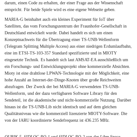
darum, einen Code zu erhalten, der einer Frage aus der Wissenschaft
entspricht. Für beide Spiele wird es eine eigene Webseite geben.
MARIA-G beinhaltet auch ein kleines Experiment für IoT über
Satelliten, das vom Forschungszentrum der Fraunhofer-Gesellschaft in
Deutschland entwickelt wurde. Dabei handelt es sich um einen
Konzeptnachweis für die Übertragung einer TS-UNB-Wellenform
(Telegram Splitting Multiple Access) aus einer niedrigen Erdumlaufbahn,
eine im ETSI-TS-103-357 Standard spezifizierte und in MIOTY
eingesetzte Technik. Es handelt sich laut AMSAT-EA ausschließlich um
ein Forschungs- und Entwicklungsprojekt ohne kommerzielle Absichten.
Mioty ist eine drahtlose LPWAN-Technologie mit der Möglichkeit, eine
hohe Anzahl an Internet-der-Dinge-Knoten über große Reichweiten
abzufragen. Der Zweck der bei MARIA-G verwendeten TS-UNB-
Wellenform, und der dazu verfügbaren Software Library für den
Sendeteil, ist die akademische und nicht-kommerzielle Nutzung. Darüber
hinaus ist die TS-UNB-Lib nicht identisch und auf dem gleichen
Qualitätsniveau wie die kommerziell lizenzierte MIOTY-Software. Die
von der IARU koordinierte Sendefrequenz ist 436.235 MHz.
QUBIK-5, SIDLOC-PQ-1 und SIDLOC-PQ-2 von der Libre Space