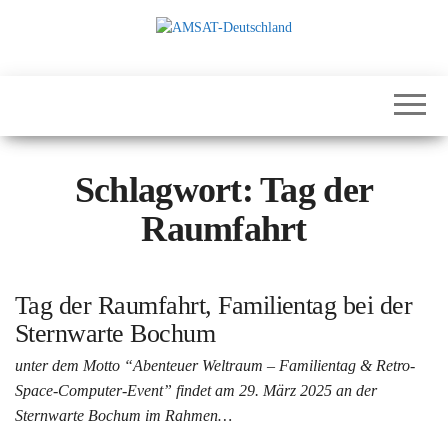
Zum
Inhalt
springen
International
AMSAT-
Satellites for
Deutschland
Communication,
Science and
Education
Schlagwort:
Tag der
Raumfahrt
Tag der Raumfahrt, Familientag bei der
Sternwarte Bochum
unter dem Motto “Abenteuer Weltraum – Familientag & Retro-
Space-Computer-Event” findet am 29. März 2025 an der
Sternwarte Bochum im Rahmen…