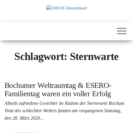
Zum
Inhalt
springen
International
AMSAT-
Satellites for
Deutschland
Communication,
Science and
Education
Schlagwort:
Sternwarte
Bochumer Weltraumtag & ESERO-
Familientag waren ein voller Erfolg
Allseits zufriedene Gesichter im Radom der Sternwarte Bochum
Trotz des schlechten Wetters fanden am vergangenen Samstag,
den 28. März 2026…