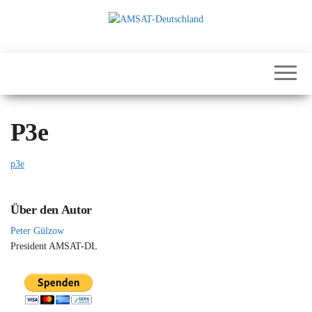
Zum
Inhalt
springen
International
AMSAT-
Satellites for
Deutschland
Communication,
Science and
Education
P3e
p3e
Über den Autor
Peter Gülzow
President AMSAT-DL