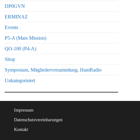
DP0GVN
ERMINAZ
Events
P5-A (Mars Mission)
QO-100 (P4-A)
Shop
Symposium, Mitgliederversammlung, HamRadio
Unkategorisiert
Impressum
Datenschutzvereinbarungen
Kontakt