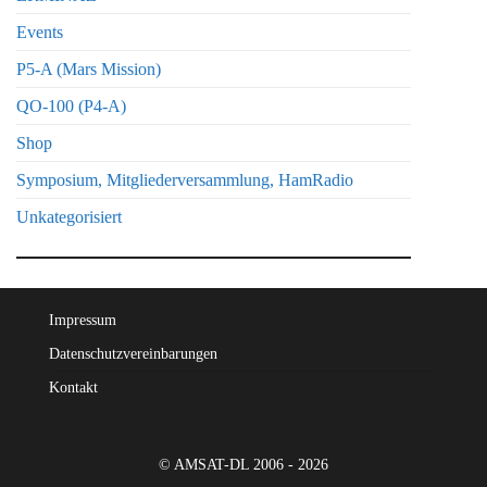
Events
P5-A (Mars Mission)
QO-100 (P4-A)
Shop
Symposium, Mitgliederversammlung, HamRadio
Unkategorisiert
Impressum
Datenschutzvereinbarungen
Kontakt
© AMSAT-DL 2006 - 2026