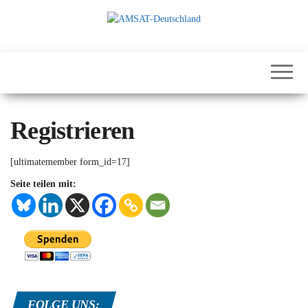
Zum
Inhalt
springen
International
AMSAT-
Satellites for
Deutschland
Communication,
Science and
Education
Registrieren
[ultimatemember form_id=17]
Seite teilen mit:
FOLGE UNS: