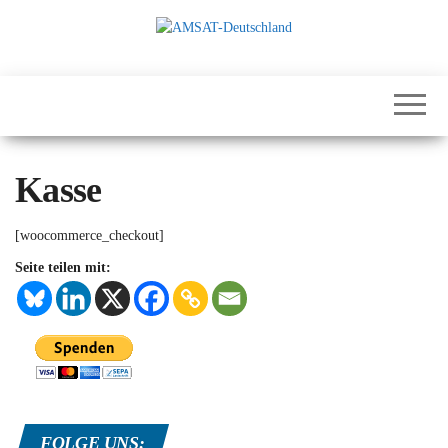
Zum
Inhalt
springen
International
AMSAT-
Satellites for
Deutschland
Communication,
Science and
Education
Kasse
[woocommerce_checkout]
Seite teilen mit:
FOLGE UNS: