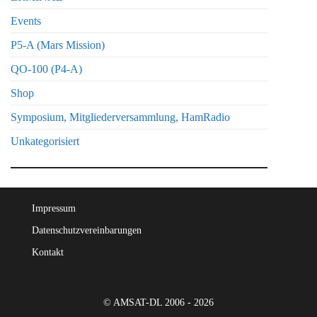
Events
P5-A (Mars Mission)
QO-100 (P4-A)
Shop
Symposium, Mitgliederversammlung, HamRadio
Unkategorisiert
Impressum
Datenschutzvereinbarungen
Kontakt
© AMSAT-DL 2006 - 2026