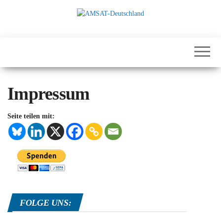
Zum
Inhalt
springen
International
AMSAT-
Satellites for
Deutschland
Communication,
Science and
Education
Impressum
Seite teilen mit:
FOLGE UNS: