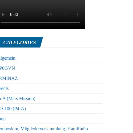
CATEGORIES
llgemein
P0GVN
RMINAZ
vents
-A (Mars Mission)
O-100 (P4-A)
hop
ymposium, Mitgliederversammlung, HamRadio