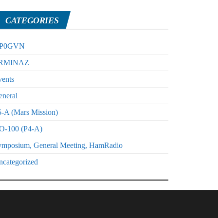
CATEGORIES
P0GVN
RMINAZ
vents
eneral
-A (Mars Mission)
O-100 (P4-A)
ymposium, General Meeting, HamRadio
ncategorized