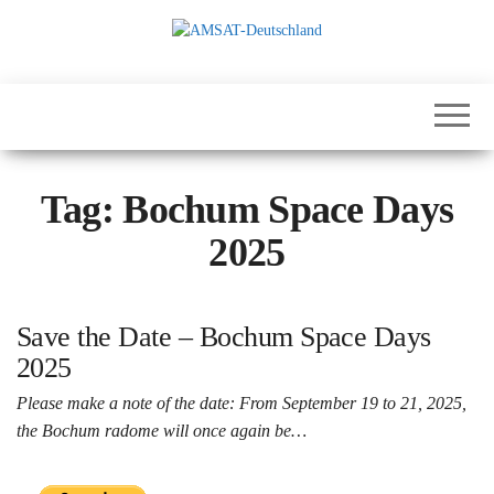
Skip
to
the
International
AMSAT-
content
Satellites for
Deutschland
Communication,
Science and
Education
Tag:
Bochum Space Days
2025
Save the Date – Bochum Space Days
2025
Please make a note of the date: From September 19 to 21, 2025,
the Bochum radome will once again be…